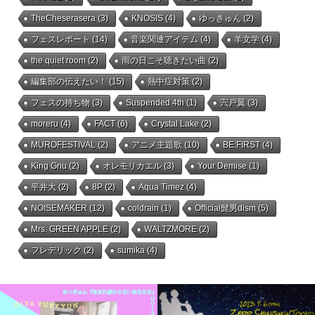
TheCheserasera
(3)
KNOSIS
(4)
ゆっきゅん
(2)
フェスレポート
(14)
音楽関連アイテム
(4)
羊文学
(4)
the quiet room
(2)
雨の日こそ聴きたい曲
(2)
編集部の伝えたい！
(15)
熱中症対策
(2)
フェスの持ち物
(3)
Suspended 4th
(1)
宍戸翼
(3)
moreru
(4)
FACT
(6)
Crystal Lake
(2)
MUROFESTIVAL
(2)
アニメ主題歌
(10)
BE:FIRST
(4)
King Gnu
(2)
オレモリカエル
(3)
Your Demise
(1)
平井大
(2)
8P
(2)
Aqua Timez
(4)
NOISEMAKER
(12)
coldrain
(1)
Official髭男dism
(5)
Mrs. GREEN APPLE
(2)
WALTZMORE
(2)
フレデリック
(2)
sumika
(4)