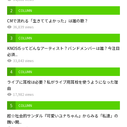
2
COLUMN
CMで流れる「生きててよかった」は誰の歌？
36,839 views
3
COLUMN
KNOSISってどんなアーティスト？バンドメンバーは誰？今注目
必須...
33,843 views
4
COLUMN
ライブに耳栓は必要？私がライブ用耳栓を使うようになった理
由
17,982 views
5
COLUMN
超☆社会的サンダル『可愛いユナちゃん』からみる「私達」の
醜い関...