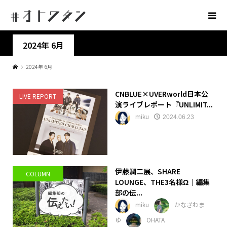
2024年 6月
2024年 6月
CNBLUE×UVERworld日本公
LIVE REPORT
演ライブレポート『UNLIMIT...
miku
2024.06.23
伊藤潤二展、SHARE
COLUMN
LOUNGE、THE3名様Ω｜編集
部の伝...
miku
かなざわま
ゆ
OHATA