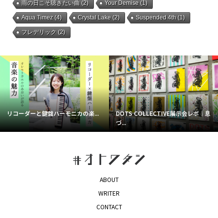
雨の日こそ聴きたい曲
(2)
Your Demise
(1)
Aqua Timez
(4)
Crystal Lake
(2)
Suspended 4th
(1)
フレデリック
(2)
リコーダーと鍵盤ハーモニカの楽...
DOTS COLLECTIVE展示会レポ｜息
づ...
ABOUT
WRITER
CONTACT