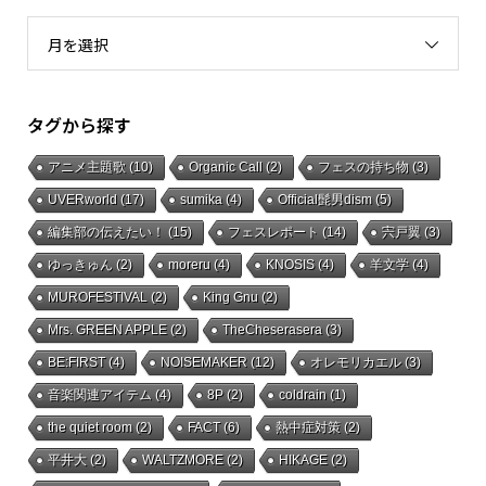
月を選択
タグから探す
アニメ主題歌
(10)
Organic Call
(2)
フェスの持ち物
(3)
UVERworld
(17)
sumika
(4)
Official髭男dism
(5)
編集部の伝えたい！
(15)
フェスレポート
(14)
宍戸翼
(3)
ゆっきゅん
(2)
moreru
(4)
KNOSIS
(4)
羊文学
(4)
MUROFESTIVAL
(2)
King Gnu
(2)
Mrs. GREEN APPLE
(2)
TheCheserasera
(3)
BE:FIRST
(4)
NOISEMAKER
(12)
オレモリカエル
(3)
音楽関連アイテム
(4)
8P
(2)
coldrain
(1)
the quiet room
(2)
FACT
(6)
熱中症対策
(2)
平井大
(2)
WALTZMORE
(2)
HIKAGE
(2)