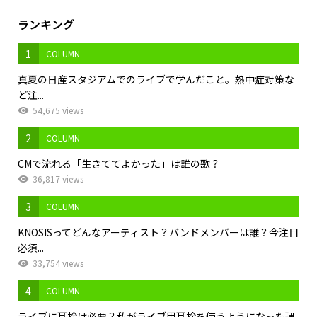
ランキング
1
COLUMN
真夏の日産スタジアムでのライブで学んだこと。熱中症対策な
ど注...
54,675 views
2
COLUMN
CMで流れる「生きててよかった」は誰の歌？
36,817 views
3
COLUMN
KNOSISってどんなアーティスト？バンドメンバーは誰？今注目
必須...
33,754 views
4
COLUMN
ライブに耳栓は必要？私がライブ用耳栓を使うようになった理