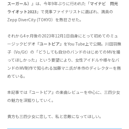
スーガール）
』は、今年9年ぶりに行われた「
マイナビ 閃光
ライオット2023
」で見事ファイナリストに選ばれ、満員の
Zepp DiverCity (TOKYO）を熱狂させた。
それから4ヶ月後の2023年12月1日自身にとって初めてのミュ
ージックビデオ『
ユートピア
』をYou Tube上で公開。川田羽撫
子（Vo/Gt）の「どうしても自分のバンドのはじめてのMVを撮
ってほしかった」という要望により、女性アイドルや様々なバ
ンドのMV制作で知られる加藤マニ氏が本作のディレクターを務
めている。
本記事では『ユートピア』の楽曲レビューを中心に、三四少女
の魅力を深掘りしていく。
貴方も三四少女に恋して、私と恋敵になってほしい。