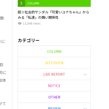
5
COLUMN
超☆社会的サンダル『可愛いユナちゃん』から
みる「私達」の醜い関係性
曲数
13,848 views
カテゴリー
本に
COLUMN
INTERVIEW
巨
的に
LIVE REPORT
自体
NOTICE
OTHER
けて
REVIEW