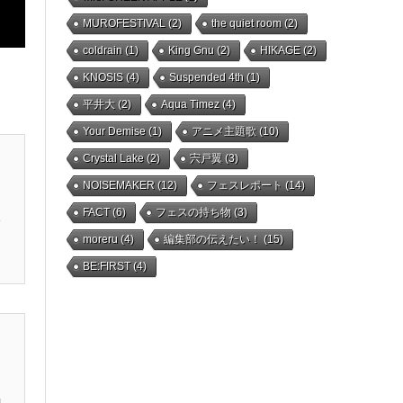
MUROFESTIVAL
(2)
the quiet room
(2)
coldrain
(1)
King Gnu
(2)
HIKAGE
(2)
KNOSIS
(4)
Suspended 4th
(1)
平井大
(2)
Aqua Timez
(4)
Your Demise
(1)
アニメ主題歌
(10)
Crystal Lake
(2)
宍戸翼
(3)
NOISEMAKER
(12)
フェスレポート
(14)
FACT
(6)
フェスの持ち物
(3)
バ
moreru
(4)
編集部の伝えたい！
(15)
ジ
BE:FIRST
(4)