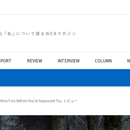
EPORT
REVIEW
INTERVIEW
COLUMN
N
t Go Before You’re Supposed To』レビュー