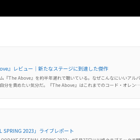
Above』レビュー｜新たなステージに到達した傑作
『The Above』を約半年遅れで聴いている。なぜこんなにいいアル
分を責めたい気分だ。『The Above』はこれまでのコード・オレン
らしさを残しつつ新たなステージに到達した、そんな作品になっている。 コード・オレンジ...
VAL SPRING 2023」ライブレポート