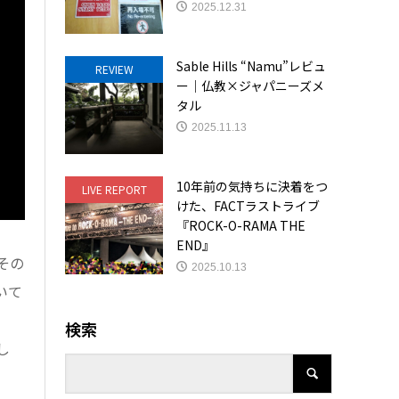
2025.12.31
Sable Hills “Namu”レビュ
REVIEW
ー｜仏教×ジャパニーズメ
タル
2025.11.13
10年前の気持ちに決着をつ
LIVE REPORT
けた、FACTラストライブ
『ROCK-O-RAMA THE
END』
その
2025.10.13
いて
検索
し