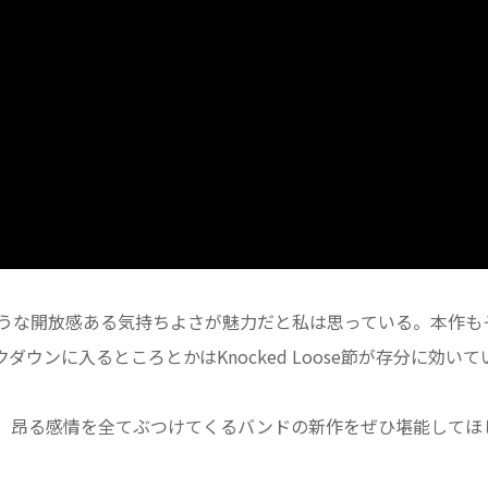
くれるような開放感ある気持ちよさが魅力だと私は思っている。本作も
ンに入るところとかはKnocked Loose節が存分に効いて
。昂る感情を全てぶつけてくるバンドの新作をぜひ堪能してほ