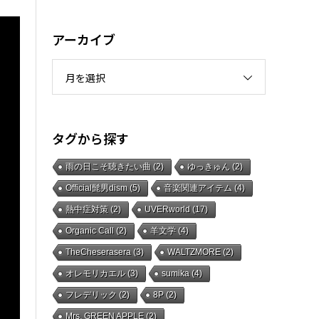
アーカイブ
月を選択
タグから探す
雨の日こそ聴きたい曲
(2)
ゆっきゅん
(2)
Official髭男dism
(5)
音楽関連アイテム
(4)
熱中症対策
(2)
UVERworld
(17)
Organic Call
(2)
羊文学
(4)
TheCheserasera
(3)
WALTZMORE
(2)
オレモリカエル
(3)
sumika
(4)
フレデリック
(2)
8P
(2)
Mrs. GREEN APPLE
(2)