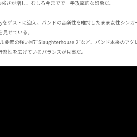
な力強さが増し、むしろ今までで一番攻撃的な印象だ。
のPoppyをゲストに迎え、バンドの音楽性を維持したまま女性シンガ
を見せている。
メタル要素の強いM7“Slaughterhouse 2”など、バンド本来のアグ
音楽性を広げているバランスが見事だ。