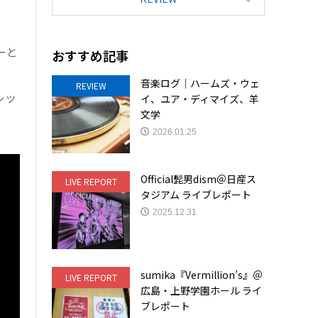
ーと
おすすめ記事
音楽ログ｜ハームズ・ウェ
REVIEW
レッ
イ、ユア・ディマイズ、羊
文学
2026.01.25
Official髭男dism＠日産ス
LIVE REPORT
タジアム ライブレポート
2025.12.31
sumika『Vermillion’s』＠
LIVE REPORT
広島・上野学園ホール ライ
ブレポート