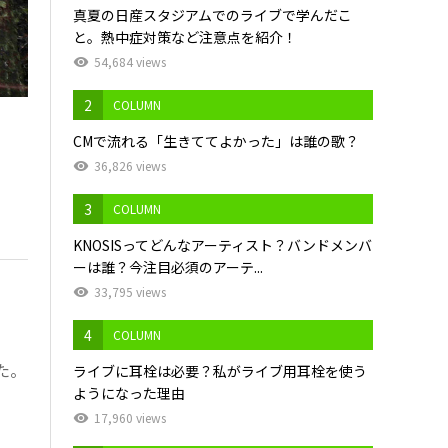
真夏の日産スタジアムでのライブで学んだこ
と。熱中症対策など注意点を紹介！
54,684 views
2
COLUMN
CMで流れる「生きててよかった」は誰の歌？
36,826 views
3
COLUMN
KNOSISってどんなアーティスト？バンドメンバ
ーは誰？今注目必須のアーテ...
33,795 views
4
COLUMN
れた。
ライブに耳栓は必要？私がライブ用耳栓を使う
ようになった理由
17,960 views