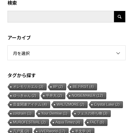
検索
アーカイブ
月を選択
タグから探す
オレモリカエル
(3)
8P
(2)
BE:FIRST
(4)
ゆっきゅん
(2)
平井大
(2)
NOISEMAKER
(12)
音楽関連アイテム
(4)
WALTZMORE
(2)
Crystal Lake
(2)
coldrain
(1)
Your Demise
(1)
フェスの持ち物
(3)
MUROFESTIVAL
(2)
Aqua Timez
(4)
FACT
(6)
宍戸翼
(3)
UVERworld
(17)
羊文学
(4)