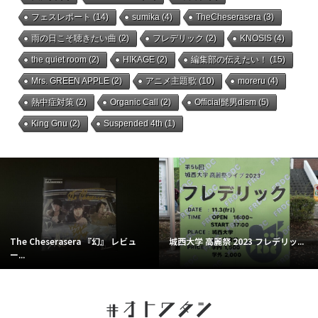
フェスレポート
(14)
sumika
(4)
TheCheserasera
(3)
雨の日こそ聴きたい曲
(2)
フレデリック
(2)
KNOSIS
(4)
the quiet room
(2)
HIKAGE
(2)
編集部の伝えたい！
(15)
Mrs. GREEN APPLE
(2)
アニメ主題歌
(10)
moreru
(4)
熱中症対策
(2)
Organic Call
(2)
Official髭男dism
(5)
King Gnu
(2)
Suspended 4th
(1)
The Cheserasera 『幻』 レビュ
城西大学 高麗祭 2023 フレデリッ...
ー...