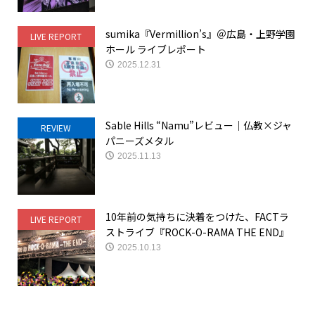
sumika『Vermillion’s』＠広島・上野学園
LIVE REPORT
ホール ライブレポート
2025.12.31
Sable Hills “Namu”レビュー｜仏教×ジャ
REVIEW
パニーズメタル
2025.11.13
10年前の気持ちに決着をつけた、FACTラ
LIVE REPORT
ストライブ『ROCK-O-RAMA THE END』
2025.10.13