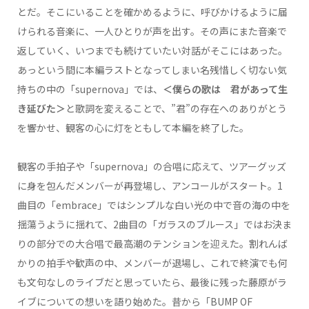
とだ。そこにいることを確かめるように、呼びかけるように届
けられる音楽に、一人ひとりが声を出す。その声にまた音楽で
返していく、いつまでも続けていたい対話がそこにはあった。
あっという間に本編ラストとなってしまい名残惜しく切ない気
持ちの中の「supernova」では、
＜僕らの歌は 君があって生
き延びた＞
と歌詞を変えることで、”君”の存在へのありがとう
を響かせ、観客の心に灯をともして本編を終了した。
観客の手拍子や「supernova」の合唱に応えて、ツアーグッズ
に身を包んだメンバーが再登場し、アンコールがスタート。1
曲目の「embrace」ではシンプルな白い光の中で音の海の中を
揺蕩うように揺れて、2曲目の「ガラスのブルース」ではお決ま
りの部分での大合唱で最高潮のテンションを迎えた。割れんば
かりの拍手や歓声の中、メンバーが退場し、これで終演でも何
も文句なしのライブだと思っていたら、最後に残った藤原がラ
イブについての想いを語り始めた。昔から「BUMP OF