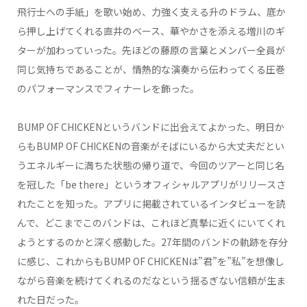
飛行士への手紙」を歌い始め、力強く支える升のドラム、底か
ら押し上げてくれる直井のベース、華やかさを添える増川のギ
ターが加わっていった。先ほどの藤原の言葉とメンバー全員が
同じ気持ちであることが、情熱的な演奏から伝わってくる圧巻
のパフォーマンスでフィナーレを飾った。
BUMP OF CHICKENというバンドに出会えてよかった、明日か
らもBUMP OF CHICKENの音楽がそばにいるから大丈夫だとい
うエネルギーに満ちた状態の帰り道で、今回のツアーと同じ名
を冠した「be there」というオフィシャルアプリがリリースさ
れたことを知った。アプリに掲載されているインタビューを読
んで、どこまでこのバンドは、これほど真摯に近くにいてくれ
ようとするのかと深く感動した。27年間のバンドの軌跡を存分
に感じ、これからもBUMP OF CHICKENは”君”を”私”を想像し
ながら音楽を続けてくれるのだなという揺るぎない信頼が生ま
れた日だった。