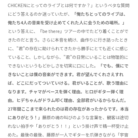
CHICKENにとってのライブとは何ですか？」というベタな質問
にどう答えるのか迷っていたが、
「俺たちとってのライブは、
俺たち4人の音楽を受け止めてくれた人に会うための場所。」
という答えに、『be there』ツアーの中でたどり着くことがで
きたのだと言う。さらに本音を続け、曲作りに行き詰ったとき
に、”君”の存在に助けられてきたから勝手にとても近くに感じ
ていること、しかしながら、”君”の日常にいることは物理的に
できないというもどかしさを切実に口にした。
「でも、僕にで
きないことは僕の音楽ができます。君が望んでくれさえすれ
ば、どこにだってついていける。君がいることが、歌う理由に
なります。チャマがベースを弾く理由。ヒロがギター弾く理
由。ヒデちゃんがドラム叩く理由、全部君がいるからなんだ。
27年間ここまで来られたのは君の存在があったからです。本当
にありがとう！」
藤原の魂の叫びのような言葉を、観客は途切
れない拍手や「ありがとう！！」という掛け声で精一杯受け止
めた。最後の最後、藤原が一人でギターを爪弾きながら「宇宙