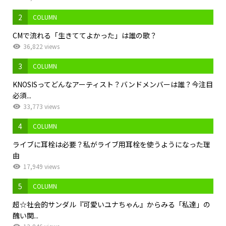
2
COLUMN
CMで流れる「生きててよかった」は誰の歌？
36,822 views
3
COLUMN
KNOSISってどんなアーティスト？バンドメンバーは誰？今注目
必須...
33,773 views
4
COLUMN
ライブに耳栓は必要？私がライブ用耳栓を使うようになった理
由
17,949 views
5
COLUMN
超☆社会的サンダル『可愛いユナちゃん』からみる「私達」の
醜い関...