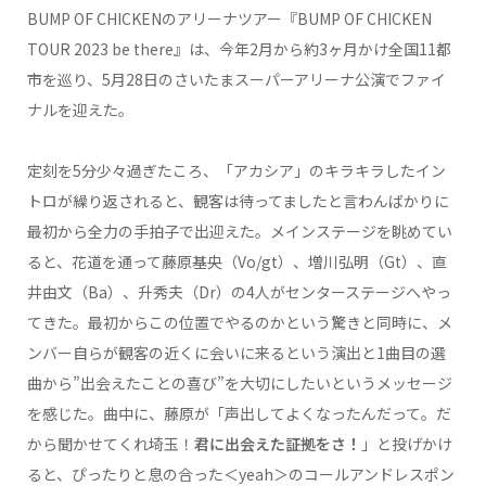
BUMP OF CHICKENのアリーナツアー『BUMP OF CHICKEN
TOUR 2023 be there』は、今年2月から約3ヶ月かけ全国11都
市を巡り、5月28日のさいたまスーパーアリーナ公演でファイ
ナルを迎えた。
定刻を5分少々過ぎたころ、「アカシア」のキラキラしたイン
トロが繰り返されると、観客は待ってましたと言わんばかりに
最初から全力の手拍子で出迎えた。メインステージを眺めてい
ると、花道を通って藤原基央（Vo/gt）、増川弘明（Gt）、直
井由文（Ba）、升秀夫（Dr）の4人がセンターステージへやっ
てきた。最初からこの位置でやるのかという驚きと同時に、メ
ンバー自らが観客の近くに会いに来るという演出と1曲目の選
曲から”出会えたことの喜び”を大切にしたいというメッセージ
を感じた。曲中に、藤原が「声出してよくなったんだって。だ
から聞かせてくれ埼玉！
君に出会えた証拠をさ！
」と投げかけ
ると、ぴったりと息の合った＜yeah＞のコールアンドレスポン