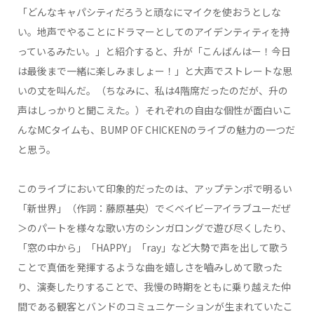
「どんなキャパシティだろうと頑なにマイクを使おうとしな
い。地声でやることにドラマーとしてのアイデンティティを持
っているみたい。」と紹介すると、升が「こんばんはー！今日
は最後まで一緒に楽しみましょー！」と大声でストレートな思
いの丈を叫んだ。（ちなみに、私は4階席だったのだが、升の
声はしっかりと聞こえた。）それぞれの自由な個性が面白いこ
んなMCタイムも、BUMP OF CHICKENのライブの魅力の一つだ
と思う。
このライブにおいて印象的だったのは、アップテンポで明るい
「新世界」（作詞：藤原基央）で＜ベイビーアイラブユーだぜ
＞のパートを様々な歌い方のシンガロングで遊び尽くしたり、
「窓の中から」「HAPPY」「ray」など大勢で声を出して歌う
ことで真価を発揮するような曲を嬉しさを嚙みしめて歌った
り、演奏したりすることで、我慢の時期をともに乗り越えた仲
間である観客とバンドのコミュニケーションが生まれていたこ