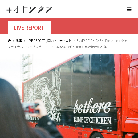
LIVE REPORT
記事
LIVE REPORT
,
国内アーティスト
BUMP OF CHICKEN『be there』ツアー
ファイナル ライブレポート そこにいる“君”へ音楽を届け続けた27年