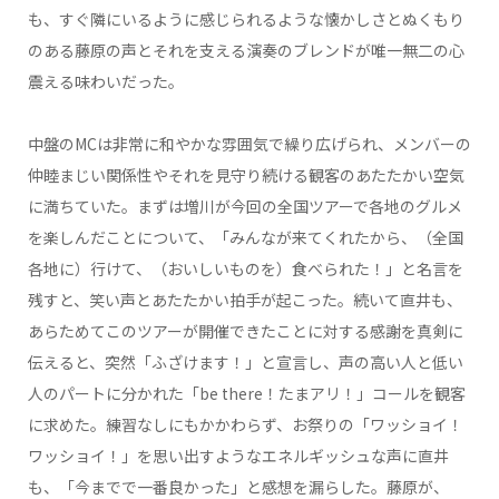
も、すぐ隣にいるように感じられるような懐かしさとぬくもり
のある藤原の声とそれを支える演奏のブレンドが唯一無二の心
震える味わいだった。
中盤のMCは非常に和やかな雰囲気で繰り広げられ、メンバーの
仲睦まじい関係性やそれを見守り続ける観客のあたたかい空気
に満ちていた。まずは増川が今回の全国ツアーで各地のグルメ
を楽しんだことについて、「みんなが来てくれたから、（全国
各地に）行けて、（おいしいものを）食べられた！」と名言を
残すと、笑い声とあたたかい拍手が起こった。続いて直井も、
あらためてこのツアーが開催できたことに対する感謝を真剣に
伝えると、突然「ふざけます！」と宣言し、声の高い人と低い
人のパートに分かれた「be there！たまアリ！」コールを観客
に求めた。練習なしにもかかわらず、お祭りの「ワッショイ！
ワッショイ！」を思い出すようなエネルギッシュな声に直井
も、「今までで一番良かった」と感想を漏らした。藤原が、