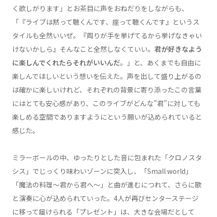
く欲しがります」とお茶目に声をおねだりをしながらも、
「『ライブは黙って聴くんです、座って聴くんです』というス
タイルも全然いいぜ。『周りが手を挙げてるから挙げなきゃい
けないかしら』そんなこと全然しなくていい。
君が好きなよう
に楽しんでくれたらそれがいいんだ
。」と、あくまでも自由に
楽しんでほしいという想いを伝えた。声を出して盛り上がるの
は確かに楽しいけれど、それぞれの背景に寄り添ったこの言葉
にはとても安心感があり、このライブがどんな”君”に対しても
楽しめる空間でありますようにという願いが込められていると
感じた。
ミラーボールの中、ゆったりとした音に包まれた「クロノスタ
シス」でじっくり味わいゾーンに突入し、「Small world」
「魔法の料理～君から君へ～」と曲が進むにつれて、さらに歌
と演奏に心が込められていった。4人が再びセンターステージ
に移って届けられる「プレゼント」は、大きな会場だとして