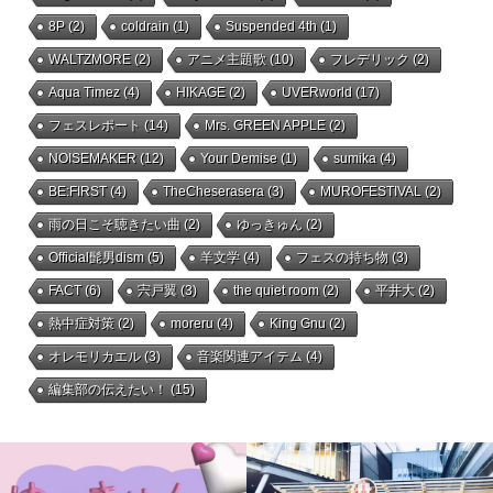
8P
(2)
coldrain
(1)
Suspended 4th
(1)
WALTZMORE
(2)
アニメ主題歌
(10)
フレデリック
(2)
Aqua Timez
(4)
HIKAGE
(2)
UVERworld
(17)
フェスレポート
(14)
Mrs. GREEN APPLE
(2)
NOISEMAKER
(12)
Your Demise
(1)
sumika
(4)
BE:FIRST
(4)
TheCheserasera
(3)
MUROFESTIVAL
(2)
雨の日こそ聴きたい曲
(2)
ゆっきゅん
(2)
Official髭男dism
(5)
羊文学
(4)
フェスの持ち物
(3)
FACT
(6)
宍戸翼
(3)
the quiet room
(2)
平井大
(2)
熱中症対策
(2)
moreru
(4)
King Gnu
(2)
オレモリカエル
(3)
音楽関連アイテム
(4)
編集部の伝えたい！
(15)