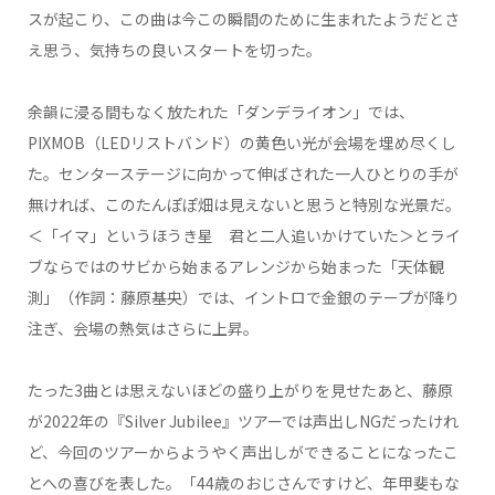
スが起こり、この曲は今この瞬間のために生まれたようだとさ
え思う、気持ちの良いスタートを切った。
余韻に浸る間もなく放たれた「ダンデライオン」では、
PIXMOB（LEDリストバンド）の黄色い光が会場を埋め尽くし
た。センターステージに向かって伸ばされた一人ひとりの手が
無ければ、このたんぽぽ畑は見えないと思うと特別な光景だ。
＜「イマ」というほうき星 君と二人追いかけていた＞とライ
ブならではのサビから始まるアレンジから始まった「天体観
測」（作詞：藤原基央）では、イントロで金銀のテープが降り
注ぎ、会場の熱気はさらに上昇。
たった3曲とは思えないほどの盛り上がりを見せたあと、藤原
が2022年の『Silver Jubilee』ツアーでは声出しNGだったけれ
ど、今回のツアーからようやく声出しができることになったこ
とへの喜びを表した。「44歳のおじさんですけど、年甲斐もな