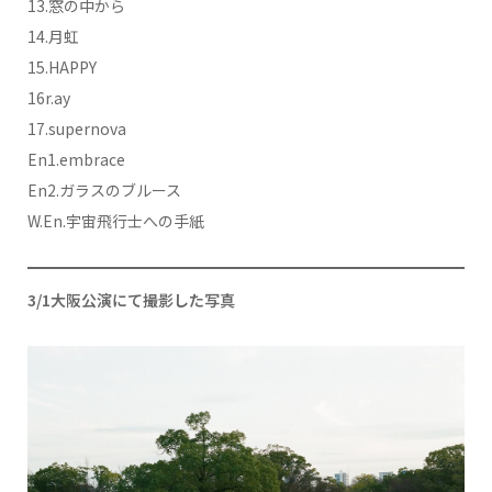
13.窓の中から
14.月虹
15.HAPPY
16r.ay
17.supernova
En1.embrace
En2.ガラスのブルース
W.En.宇宙飛行士への手紙
3/1大阪公演にて撮影した写真