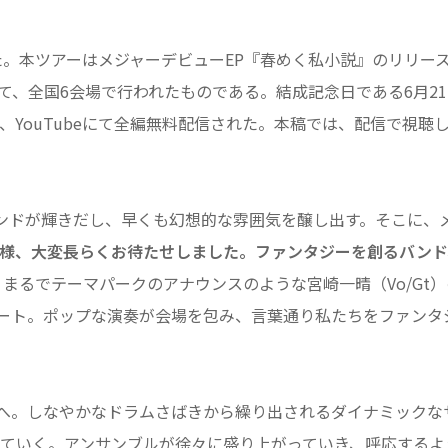
た。本ツアーはメジャーデビューEP『春めく私小説』のリリー
て、全国6会場で行われたものである。結成記念日である6月21
は、YouTubeにて全編無料配信された。本稿では、配信で視聴
ンドが輝きだし、早くも幻想的な雰囲気を醸し出す。そこに、
様、大変長らくお待たせしました。ファンタジーを創るバンド
、まるでテーマパークのアナウンスのような宮崎一晴（Vo/Gt）
ート。ポップな演奏が会場を包み、言葉通り私たちをファンタ
ロへ。しなやかなドラムさばきから繰り出されるダイナミックな
ねていく。アンサンブルが徐々に盛り上がっていき、呼応するよ