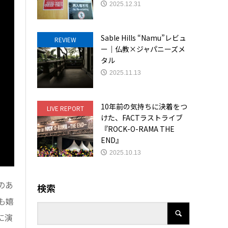
2025.12.31
Sable Hills “Namu”レビュ
REVIEW
ー｜仏教×ジャパニーズメ
タル
2025.11.13
10年前の気持ちに決着をつ
LIVE REPORT
けた、FACTラストライブ
『ROCK-O-RAMA THE
END』
2025.10.13
のあ
検索
も嬉
に演