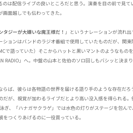
るのは配信ライブの良いところだと思う。演奏を目の前で見て
が画面越しでも伝わってきた。
ンタジーが大嫌いな魔王様だ！
」というナレーションが流れ出
ーションはバンドのラジオ番組で使用していたものだが、関東
MCで語っていた）そこからハットと黒いマントのようなもの
AN RADIO」へ。中盤の山本と佐伯のソロ回しもバシッと決ま
ならば、彼らは各物語の世界を届ける語り手のような存在だろ
のだが、視覚が加わるライブだとより高い没入感を得られる。
が泳ぎ、「ハナガサクラゲ」では水色の灯りがステージを包んで
観をつくりあげるのに一役買っている。