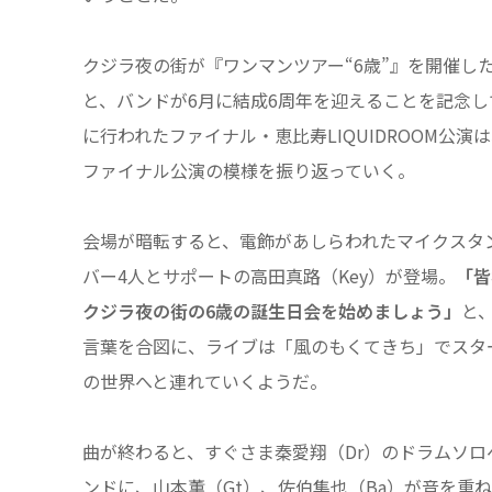
クジラ夜の街が『ワンマンツアー“6歳”』を開催し
と、バンドが6月に結成6周年を迎えることを記念し
に行われたファイナル・恵比寿LIQUIDROOM公演
ファイナル公演の模様を振り返っていく。
会場が暗転すると、電飾があしらわれたマイクスタ
バー4人とサポートの高田真路（Key）が登場。
「皆
クジラ夜の街の6歳の誕生日会を始めましょう」
と
言葉を合図に、ライブは「風のもくてきち」でスタ
の世界へと連れていくようだ。
曲が終わると、すぐさま秦愛翔（Dr）のドラムソ
ンドに、山本薫（Gt）、佐伯隼也（Ba）が音を重