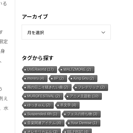
いる
アーカイブ
す
月を選択
限定
を身
タグから探す
り、
UVERworld
(17)
WALTZMORE
(2)
moreru
(4)
8P
(2)
King Gnu
(2)
雨の日こそ聴きたい曲
(2)
フレデリック
(2)
う
MUROFESTIVAL
(2)
アニメ主題歌
(10)
例え
ゆっきゅん
(2)
羊文学
(4)
、水
Suspended 4th
(1)
フェスの持ち物
(3)
音楽関連アイテム
(4)
Your Demise
(1)
オレモリカエル
(3)
BE:FIRST
(4)