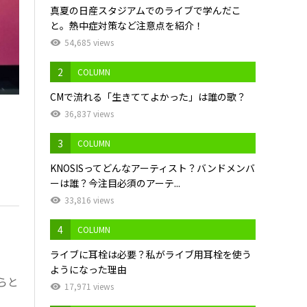
真夏の日産スタジアムでのライブで学んだこ
と。熱中症対策など注意点を紹介！
54,685 views
2
COLUMN
CMで流れる「生きててよかった」は誰の歌？
36,837 views
3
COLUMN
KNOSISってどんなアーティスト？バンドメンバ
ーは誰？今注目必須のアーテ...
33,816 views
4
COLUMN
ライブに耳栓は必要？私がライブ用耳栓を使う
ようになった理由
らと
17,971 views