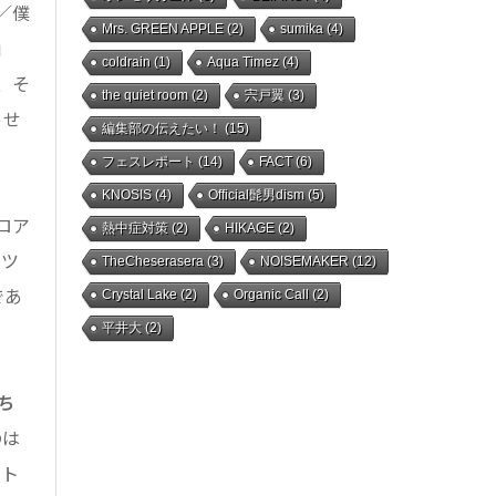
／僕
Mrs. GREEN APPLE
(2)
sumika
(4)
」
coldrain
(1)
Aqua Timez
(4)
、そ
the quiet room
(2)
宍戸翼
(3)
っせ
編集部の伝えたい！
(15)
フェスレポート
(14)
FACT
(6)
KNOSIS
(4)
Official髭男dism
(5)
ロア
熱中症対策
(2)
HIKAGE
(2)
「ツ
TheCheserasera
(3)
NOISEMAKER
(12)
であ
Crystal Lake
(2)
Organic Call
(2)
平井大
(2)
ち
のは
スト