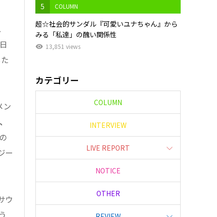
5
COLUMN
超☆社会的サンダル『可愛いユナちゃん』から
ス
みる「私達」の醜い関係性
日
13,851 views
した
カテゴリー
COLUMN
メン
、
INTERVIEW
の
LIVE REPORT
ジー
NOTICE
OTHER
サウ
う
REVIEW