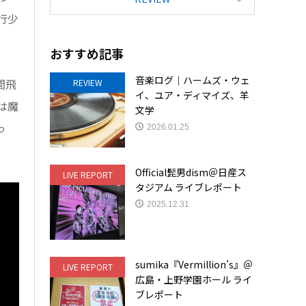
行少
おすすめ記事
音楽ログ｜ハームズ・ウェ
間飛
REVIEW
イ、ユア・ディマイズ、羊
は魔
文学
っ
2026.01.25
Official髭男dism＠日産ス
LIVE REPORT
タジアム ライブレポート
2025.12.31
sumika『Vermillion’s』＠
LIVE REPORT
広島・上野学園ホール ライ
ブレポート