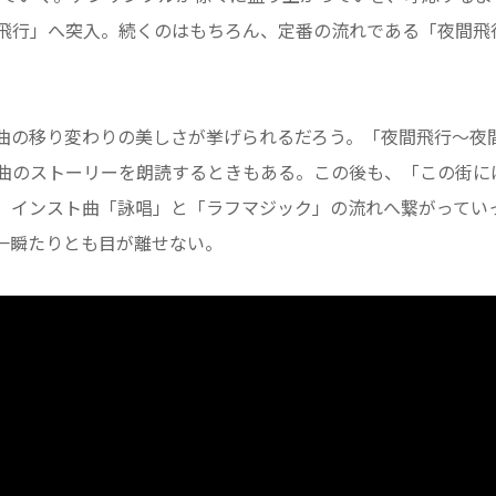
飛行」へ突入。続くのはもちろん、定番の流れである「夜間飛
曲の移り変わりの美しさが挙げられるだろう。「夜間飛行～夜
曲のストーリーを朗読するときもある。この後も、「この街に
、インスト曲「詠唱」と「ラフマジック」の流れへ繋がってい
一瞬たりとも目が離せない。