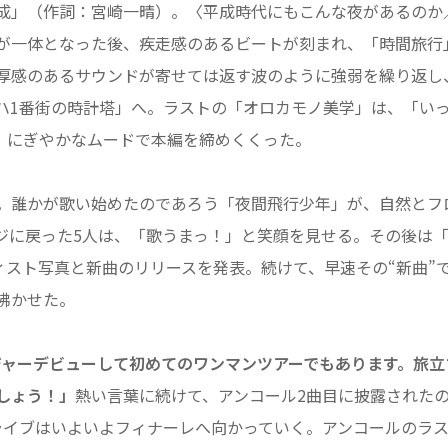
成」（作詞：宮崎一晴）。〈平成時代にもこんな夜があるのか
が一体となった後、疾走感のあるビートが刻まれ、「時間旅行
厚感のあるサウンドが寄せては返す波のように強弱を繰り返し
ハ1番街の時計塔」へ。ラストの「オロカモノ美学」は、「い
、にぎやかなムードで本編を締めくくった。
。誰かが歌い始めたのであろう「夜間飛行少年」が、自然とフ
ジに戻った5人は、「歌うまっ！」と笑顔を見せる。その後は
ィスト写真と新曲のリリースを発表。続けて、早速その“新曲”
沸かせた。
ジャーデビューして初めてのワンマンツアーでもあります。旅立
しょう！」
熱い言葉に続けて、アンコール2曲目に披露された
ライブはいよいよフィナーレへ向かっていく。アンコールのラ