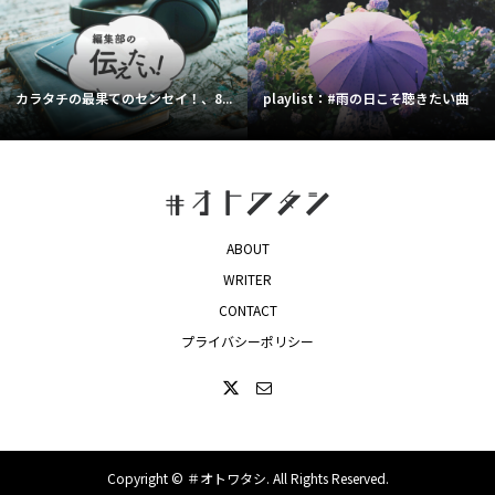
平井大＠江ノ島東浜海岸 弾き語り...
『マツクランジャタイ～あぁ再演...
ABOUT
WRITER
CONTACT
プライバシーポリシー
Copyright ©
＃オトワタシ. All Rights Reserved.