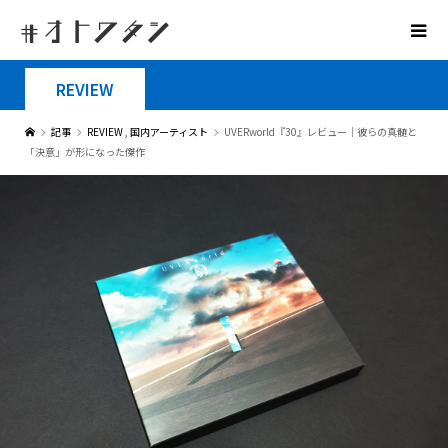
REVIEW
記事
REVIEW
,
国内アーティスト
UVERworld『30』レビュー｜彼らの真髄と
「決意」が形になった傑作