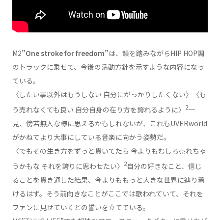
M2
”One stroke for freedom”
は、韻を踏みながらHIP HOP調
のトラックに乗せて、今後の活動方針を示すような内容になっ
ている。
〈したい事以外はもうしない 自分にがっかりしたくない〉〈も
2
う売れなくても良い 自分自身の在り方を誇れるように〉
一
見、傍若無人な様に思えるかもしれないが、これもUVERworld
がかねてより大事にしている音楽に向かう姿勢だ。
〈でもその生き方をずっと貫いてたら 今よりもむしろ売れちゃ
2
うかもな それを誇りに思わせたい〉
自分の好きなこと、信じ
ることを貫き通した結果、今よりももっと大きな世界に辿り着
けるはず。そう前向きなことがここでは歌われていて、それを
ファンに見せていくとの誓いを立てている。