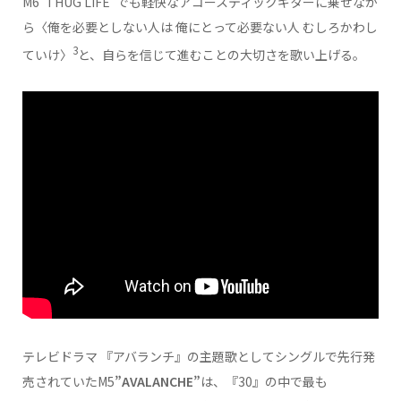
M6”THUG LIFE”でも軽快なアコースティックギターに乗せなが
ら〈俺を必要としない人は 俺にとって必要ない人 むしろかわし
3
ていけ〉
と、自らを信じて進むことの大切さを歌い上げる。
テレビドラマ 『アバランチ』の主題歌としてシングルで先行発
売されていたM5
”AVALANCHE”
は、『30』の中で最も