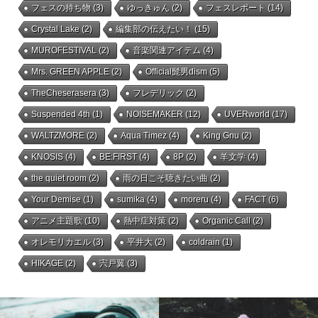
フェスの持ち物
(3)
ゆっきゅん
(2)
フェスレポート
(14)
Crystal Lake
(2)
編集部の伝えたい！
(15)
MUROFESTIVAL
(2)
音楽関連アイテム
(4)
Mrs. GREEN APPLE
(2)
Official髭男dism
(5)
TheCheserasera
(3)
フレデリック
(2)
Suspended 4th
(1)
NOISEMAKER
(12)
UVERworld
(17)
WALTZMORE
(2)
Aqua Timez
(4)
King Gnu
(2)
KNOSIS
(4)
BE:FIRST
(4)
8P
(2)
羊文学
(4)
the quiet room
(2)
雨の日こそ聴きたい曲
(2)
Your Demise
(1)
sumika
(4)
moreru
(4)
FACT
(6)
アニメ主題歌
(10)
熱中症対策
(2)
Organic Call
(2)
オレモリカエル
(3)
平井大
(2)
coldrain
(1)
HIKAGE
(2)
宍戸翼
(3)