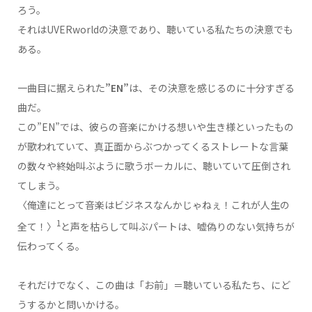
ろう。
それはUVERworldの決意であり、聴いている私たちの決意でも
ある。
一曲目に据えられた
”EN”
は、その決意を感じるのに十分すぎる
曲だ。
この”EN”では、彼らの音楽にかける想いや生き様といったもの
が歌われていて、真正面からぶつかってくるストレートな言葉
の数々や終始叫ぶように歌うボーカルに、聴いていて圧倒され
てしまう。
〈俺達にとって音楽はビジネスなんかじゃねぇ！これが人生の
1
全て！〉
と声を枯らして叫ぶパートは、嘘偽りのない気持ちが
伝わってくる。
それだけでなく、この曲は「お前」＝聴いている私たち、にど
うするかと問いかける。