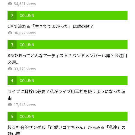
54,681 views
2
COLUMN
CMで流れる「生きててよかった」は誰の歌？
36,822 views
3
COLUMN
KNOSISってどんなアーティスト？バンドメンバーは誰？今注目
必須...
33,773 views
4
COLUMN
ライブに耳栓は必要？私がライブ用耳栓を使うようになった理
由
17,949 views
5
COLUMN
超☆社会的サンダル『可愛いユナちゃん』からみる「私達」の
醜い関...