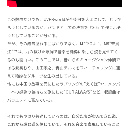
この数曲だけでも、UVERworldが今後何を大切にして、どう在
ろうとしているのか、バンドとしての決意を『30』で強く示そ
うとしていることが分かる。
だが、その熱気溢れる曲ばかりでなく、M7”SOUL”、M8”来鳥
江”では、力の抜けた歌詞で音楽を純粋に楽しむ姿を見せてく
るのも面白い。この二曲では、昔からのミュージシャン仲間で
ある愛笑むや、山田孝之、青山テルマをフィーチャリングに迎
えて絶妙なグルーヴを生み出している。
他にも中国の故事を元にしたラブソングの”えくぼ”や、メンバ
ーへの感謝の気持ちを歌にした”OUR ALWAYS”など、収録曲は
バラエティに富んでいる。
それでもやはり共通しているのは、
自分たちが歩んできた道、
これから進む道を信じていて、それを音楽で表現していること