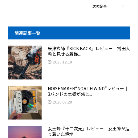
関連記事一覧
米津玄師『KICK BACK』レビュー｜常田大
希と見せる着飾...
2023.12.10
NOISEMAKER“NORTH WIND”レビュー｜
3バンドの気概が感じ...
2026.07.20
女王蜂『十二次元』レビュー｜女王蜂が辿
り着いた境地