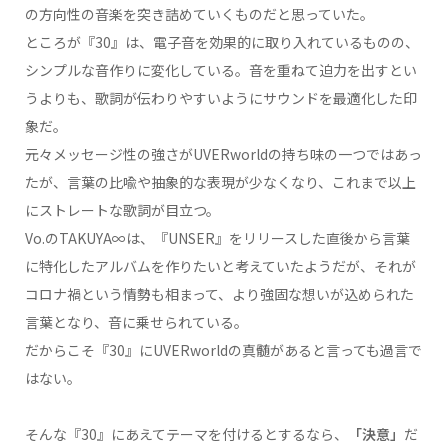
の方向性の音楽を突き詰めていくものだと思っていた。
ところが『30』は、電子音を効果的に取り入れているものの、
シンプルな音作りに変化している。音を重ねて迫力を出すとい
うよりも、歌詞が伝わりやすいようにサウンドを最適化した印
象だ。
元々メッセージ性の強さがUVERworldの持ち味の一つではあっ
たが、言葉の比喩や抽象的な表現が少なくなり、これまで以上
にストレートな歌詞が目立つ。
Vo.のTAKUYA∞は、『UNSER』をリリースした直後から言葉
に特化したアルバムを作りたいと考えていたようだが、それが
コロナ禍という情勢も相まって、より強固な想いが込められた
言葉となり、音に乗せられている。
だからこそ『30』にUVERworldの真髄があると言っても過言で
はない。
そんな『30』にあえてテーマを付けるとするなら、
「決意」
だ