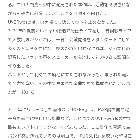
る。コロナ禍真っ只中に発売された本作は、活動を制限されな
がらも確実に前進してきたことを証明する内容だ。
UVERworldはコロナ禍でも決して歩みを止めなかった。
2020年の夏前という早い段階で配信ライブをし、有観客ライブ
で人数制限がかかれば、一日二公演開催をスタンダードにして
多くの人に音を届けた。観客が声を出せなければ、あらかじめ
録音したファンの声をスピーカーから流して迫力のある空間を
作り出した。
バンドとして初めての境地に立たされながらも、限られた範囲
で全力で戦い、その中で生まれた楽曲たちで構成されたアルバ
ムが『30』だ。
2019年にリリースした前作の『UNSER』は、R&B調の曲や電
子音を前面に押し出した曲など、これまでのUVERworldの中で
最もエレクトロニックなアルバムだった。ここ数年の音源で生
バンド感が薄れているのは明白で、『UNSER』を聴いた時はこ