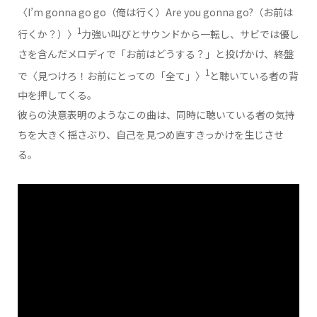
〈I’m gonna go go（俺は行く）Are you gonna go?（お前は
1
行くか？）〉
力強い叫びとサウンドから一転し、サビでは優し
さを含んだメロディで「お前はどうする？」と投げかけ、終盤
1
で〈見つけろ！お前にとっての「全て」〉
と聴いている者の背
中を押してくる。
彼らの決意表明のようなこの曲は、同時に聴いている者の気持
ちを大きく揺さぶり、自己を見つめ直すきっかけを生じさせ
る。