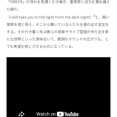
『UNSER』の流れを色濃く引き継ぎ、重厚感と迫力を兼ね備え
た曲だ。
4
〈I will take you to the light from the dark night〉
と、暗い
現実を夜と例え、そこから聴いている人たちを連れ出す宣言を
する。その行き着く先は彼らの音楽やライブ空間が作り出す新
たな世界といった意味合いで、歌詞もサウンドの広がりも、と
ても希望を感じさせるものになっている。