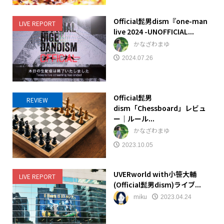
Official髭男dism『one-man
LIVE REPORT
live 2024 -UNOFFICIAL...
かなざわまゆ
2024.07.26
Official髭男
REVIEW
dism「Chessboard」レビュ
ー｜ルール...
かなざわまゆ
2023.10.05
UVERworld with小笹大輔
LIVE REPORT
(Official髭男dism)ライブ...
miku
2023.04.24