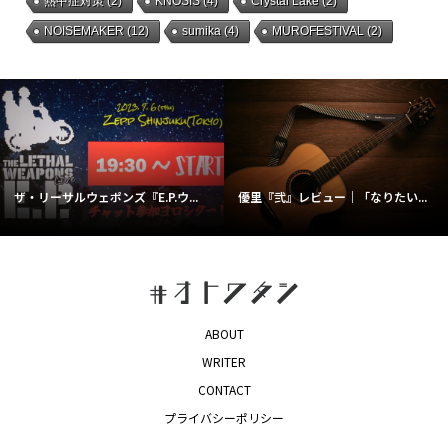
熱中症対策
(2)
KNOSIS
(4)
Crystal Lake
(2)
NOISEMAKER
(12)
sumika
(4)
MUROFESTIVAL
(2)
ザ・リーサルウェポンズ『E.P.ウ...
優里『弐』レビュー｜「なりたい...
ABOUT
WRITER
CONTACT
プライバシーポリシー