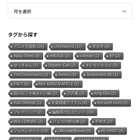
月を選択
タグから探す
アニメ主題歌
(10)
UVERworld
(17)
羊文学
(4)
Aqua Timez
(4)
HIKAGE
(2)
coldrain
(1)
8P
(2)
ゆっきゅん
(2)
Organic Call
(2)
オレモリカエル
(3)
TheCheserasera
(3)
moreru
(4)
Suspended 4th
(1)
FACT
(6)
Mrs. GREEN APPLE
(2)
雨の日こそ聴きたい曲
(2)
宍戸翼
(3)
King Gnu
(2)
Your Demise
(1)
音楽関連アイテム
(4)
the quiet room
(2)
フレデリック
(2)
編集部の伝えたい！
(15)
WALTZMORE
(2)
フェスの持ち物
(3)
平井大
(2)
フェスレポート
(14)
Official髭男dism
(5)
BE:FIRST
(4)