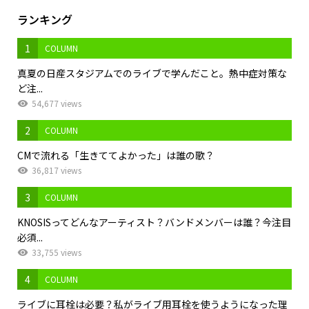
ランキング
1
COLUMN
真夏の日産スタジアムでのライブで学んだこと。熱中症対策な
ど注...
54,677 views
2
COLUMN
CMで流れる「生きててよかった」は誰の歌？
36,817 views
3
COLUMN
KNOSISってどんなアーティスト？バンドメンバーは誰？今注目
必須...
33,755 views
4
COLUMN
ライブに耳栓は必要？私がライブ用耳栓を使うようになった理