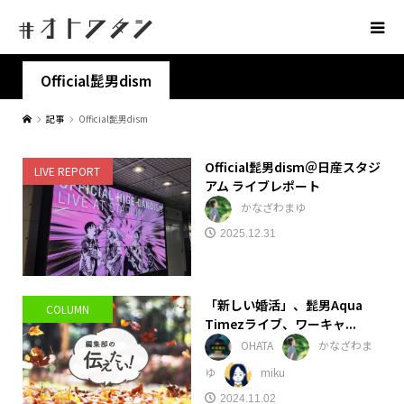
Official髭男dism
記事
Official髭男dism
Official髭男dism＠日産スタジ
LIVE REPORT
アム ライブレポート
かなざわまゆ
2025.12.31
「新しい婚活」、髭男Aqua
COLUMN
Timezライブ、ワーキャ...
OHATA
かなざわま
ゆ
miku
2024.11.02